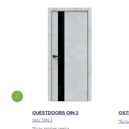
О 5
QUESTDOORS QIN 2
OST
SKU:
QIN 2
*Есть
*Есть другие цвета