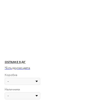
OSTIUM E 9 ДГ
OS
*Есть другие цвета
*Ес
Коробка
Ко
Наличники
На