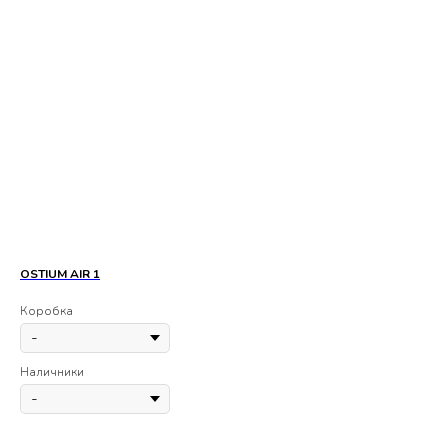
OSTIUM AIR 1
OS
*Ес
Коробка
Ко
Наличники
На