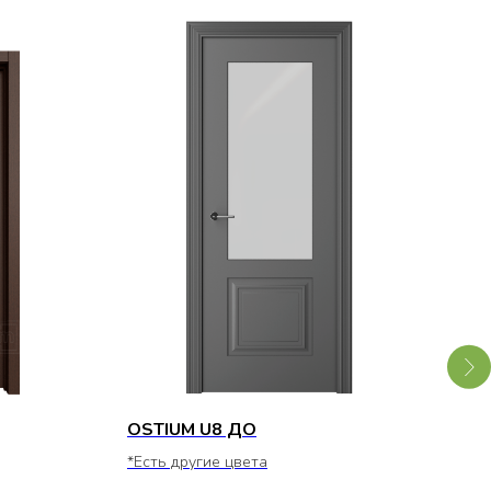
OSTIUM U8 ДО
QUE
SKU
*Есть другие цвета
*Ест