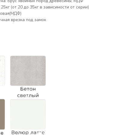
на: Брус хвойных пород древесины, МДФ
5кг (от 20 до 35кг в зависимости от серии)
товая(МДФ)
чная врезка под замок