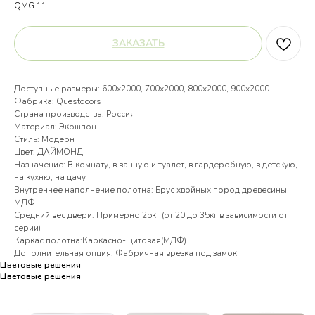
QMG 11
ЗАКАЗАТЬ
Доступные размеры: 600х2000, 700х2000, 800х2000, 900х2000
Фабрика: Questdoors
Страна производства: Россия
Материал: Экошпон
Стиль: Модерн
Цвет: ДАЙМОНД
Назначение: В комнату, в ванную и туалет, в гардеробную, в детскую,
на кухню, на дачу
Внутреннее наполнение полотна: Брус хвойных пород древесины,
МДФ
Средний вес двери: Примерно 25кг (от 20 до 35кг в зависимости от
серии)
Каркас полотна:Каркасно-щитовая(МДФ)
Дополнительная опция: Фабричная врезка под замок
Цветовые решения
Цветовые решения
Цветовые решения