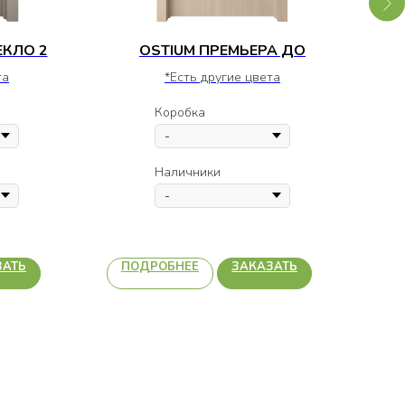
ЕКЛО 2
OSTIUM ПРЕМЬЕРА ДО
та
*Есть другие цвета
Коробка
Наличники
ЗАТЬ
ПОДРОБНЕЕ
ЗАКАЗАТЬ
П