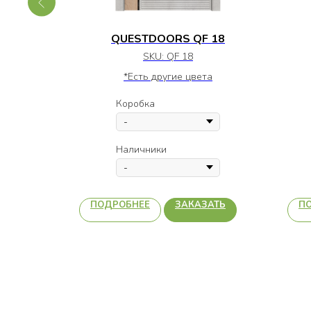
 С
QUESTDOORS QF 18
С.14
SKU:
QF 18
а
*Есть другие цвета
Коробка
Наличники
АТЬ
ПОДРОБНЕЕ
ЗАКАЗАТЬ
П