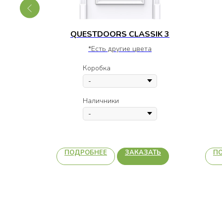
L 2
QUESTDOORS CLASSIK 3
*Есть другие цвета
а
Коробка
Наличники
АТЬ
ПОДРОБНЕЕ
ЗАКАЗАТЬ
П