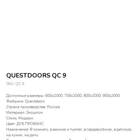
QUESTDOORS QС 9
SKU:
QС 9
Доступные размеры: 600х2000, 700х2000, 800х2000, 900х2000
Фабрика: Questdoors
Страна производства: Россия
Материал: Экошпон
Стиль: Модерн
Цвет: ДУБ ПРОВАНС
Назначение: В комнату, в ванную и туалет, в гардеробную, в детскую,
на кухню, на дачу