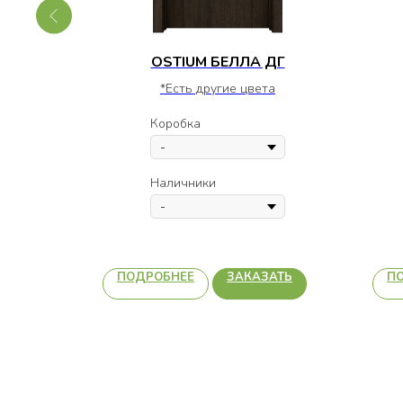
 12
OSTIUM БЕЛЛА ДГ
*Есть другие цвета
а
Коробка
Наличники
АТЬ
ПОДРОБНЕЕ
ЗАКАЗАТЬ
П