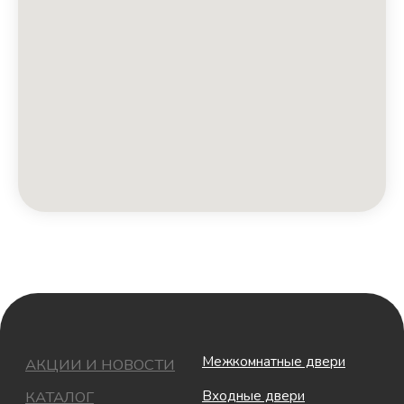
Межкомнатные двери
АКЦИИ И НОВОСТИ
Входные двери
КАТАЛОГ
Скрытые двери
БЛОГ
Стеновой профиль
О КОМПАНИИ
Фурнитура
УСЛУГИ
ПОЛИТИКА КОНФИДЕНЦИАЛЬНОСТИ
ПУБЛИЧНАЯ ОФЕРТА
КОНТАКТНАЯ ИНФОРМАЦИЯ
Электронная почта
dverikaliningrad@mail.ru
Телефон
52-66-94
,
52-66-14
,
42-36-24
Реквизиты
Разработка сайта